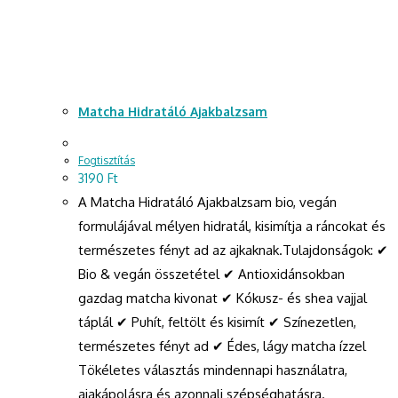
Matcha Hidratáló Ajakbalzsam
Fogtisztítás
3190
Ft
A Matcha Hidratáló Ajakbalzsam bio, vegán
formulájával mélyen hidratál, kisimítja a ráncokat és
természetes fényt ad az ajkaknak.Tulajdonságok: ✔
Bio & vegán összetétel ✔ Antioxidánsokban
gazdag matcha kivonat ✔ Kókusz- és shea vajjal
táplál ✔ Puhít, feltölt és kisimít ✔ Színezetlen,
természetes fényt ad ✔ Édes, lágy matcha ízzel
Tökéletes választás mindennapi használatra,
ajakápolásra és azonnali szépséghatásra.