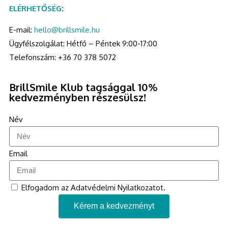
ELÉRHETŐSÉG
:
E-mail:
hello@brillsmile.hu
Ügyfélszolgálat: Hétfő – Péntek 9:00-17:00
Telefonszám: +36 70 378 5072
BrillSmile Klub tagsággal 10%
kedvezményben részesülsz!
Név
Email
Elfogadom az Adatvédelmi Nyilatkozatot.
Kérem a kedvezményt