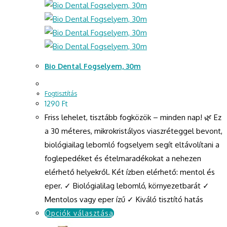
Bio Dental Fogselyem, 30m
Fogtisztítás
1290
Ft
Friss lehelet, tisztább fogközök – minden nap! 🌿 Ez
a 30 méteres, mikrokristályos viaszréteggel bevont,
biológiailag lebomló fogselyem segít eltávolítani a
foglepedéket és ételmaradékokat a nehezen
elérhető helyekről. Két ízben elérhető: mentol és
eper. ✓ Biológialilag lebomló, környezetbarát ✓
Mentolos vagy eper ízű ✓ Kiváló tisztító hatás
Opciók választása