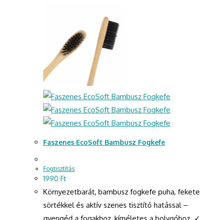
Faszenes EcoSoft Bambusz Fogkefe
Fogtisztítás
1990
Ft
Környezetbarát, bambusz fogkefe puha, fekete
sörtékkel és aktív szenes tisztító hatással –
gyengéd a fogakhoz, kíméletes a bolygóhoz. ✓