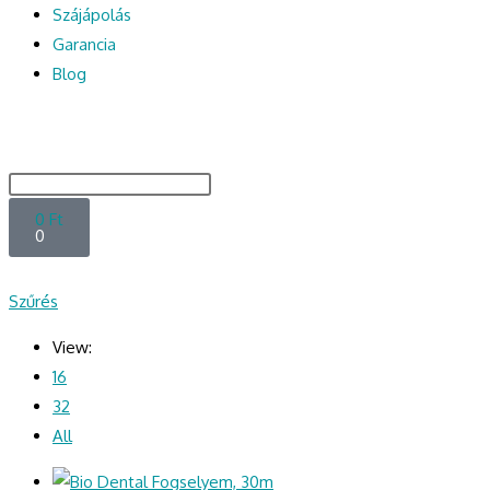
Szájápolás
Garancia
Blog
0
Ft
0
Szűrés
View:
16
32
All